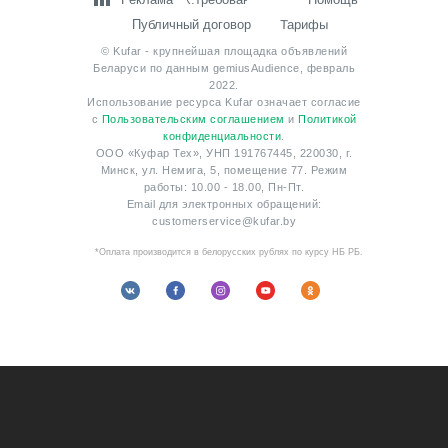
регламентируется
Публичным договором
,
Публичным договором о баннерной
Тарифы
Публичный договор
рекламе
,
Тарифами на рекламные
кабинеты
,
Тарифами на баннерную
© Kufar - крупнейшая площадка объявлений
рекламу
,
Положением о скидках
Беларуси по данным gemiusAudience, февраль
на баннерную рекламу
,
Публичным
2022.
договором для заказчиков-гостиниц
,
Использование ресурса Kufar означает согласие
Договором возмездного оказания услуг
с
Пользовательским соглашением
и
Политикой
(присоединения)
,
Договор возмездного
конфиденциальности
.
оказания услуг (в категории
ООО «Куфар Тех», УНП 191767445, 220030, г.
"Путешествия")
Минск, ул. Немига, 5, помещение 77. Режим
работы: 10.00 - 18.00, Пн-Пт.
Email для электронных обращений:
customerservice@kufar.by
*Оплата производится в белорусских рублях по курсу НБ РБ.