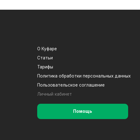
О Куфаре
Статьи
Тарифы
Политика обработки персональных данных
Пользовательское соглашение
Личный кабинет
Помощь
ООО «Куфар Тех», УНП 191767445, 220029,
г. Минск, ул. Красная 7А-2, 3-й этаж.
Режим работы: 10.00 - 18.00, Пн-Пт.
Электронная почта:
help@kufar.by