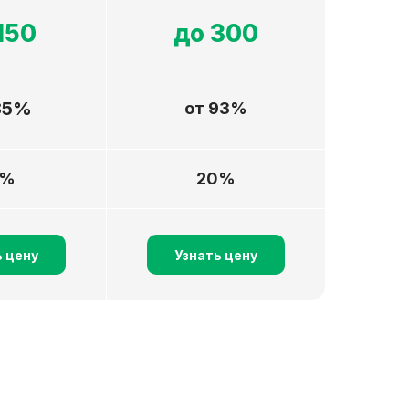
150
до 300
85%
от 93%
0%
20%
ь цену
Узнать цену