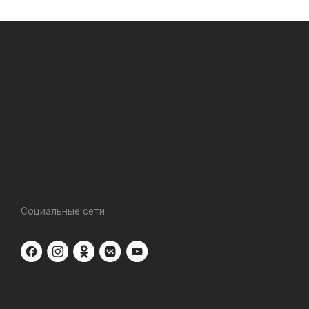
циальные сети
И, ноябрь 2024.
чным договором
,
Публичным договором
и на баннерную рекламу
,
Положением
азчиков-гостиниц
,
Договором
го оказания услуг (в категории