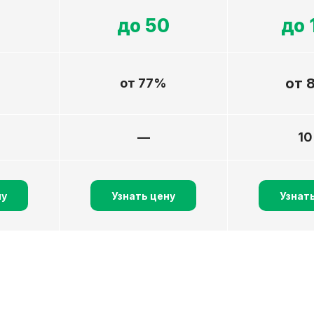
5
до 50
до 
от 
от 77%
—
1
ну
Узнать цену
Узнат