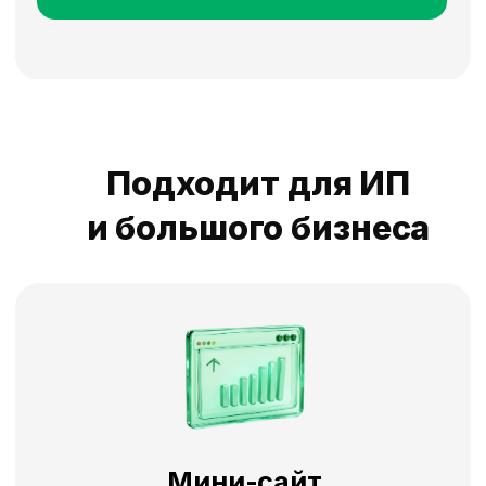
использовать все возможности
площадки
Тарифные планы
3, 6, 12 месяцев
Техника
Ремонт и стройка
Грузоперевозки
Сад и огород
Автозапчасти
Авто и транспорт
Хобби / спорт / туризм
Мебель и интерьер
Мода/Дети
Услуги
Вакансии
Прочее