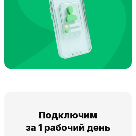
Получайте первые заявки
с Куфара и развивайте свой
бизнес
Подобрать тариф
Подходит для ИП
и большого бизнеса