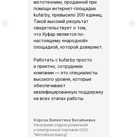
мототехники, проданной при
помощи интернет-площадки
© Kufar — площадка объявлений № 1
kufar.by, превысило 200 единиц.
в Беларуси по данным МАСМИ, ноябрь
Такой высокий результат
2024.
свидетельствует о том,
Размещение рекламы юридических лиц
что Куфар является по-
регламентируется
Публичным договором
,
Публичным договором о баннерной
настоящему «народной»
рекламе
,
Тарифами на рекламные
площадкой, которой доверяют.
кабинеты
,
Тарифами на баннерную
рекламу
,
Положением о скидках
на баннерную рекламу
,
Публичным
Работать с kufar.by просто
договором для заказчиков-гостиниц
,
и приятно, сотрудники
Договором возмездного оказания услуг
(присоединения)
,
Договор возмездного
компании — это специалисты
оказания услуг (в категории
высокого уровня, которые
"Путешествия")
обеспечивают
квалифицированную поддержку
на всех этапах работы.
Корсак Валентина Васильевна
Начальник отдела розничной
и электронной торговли ООО
"МотоВелоЗавод"