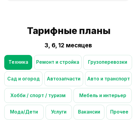
Остались вопросы?
+375
Я даю согласие на
получение
интересных
рекламных
предложений от Куфара согласно
условиям
Отправить