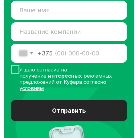
Шаг 2
Оплатите счёт
Открываем доступ сразу после
оплаты, нужен только ваш номер
телефона
Шаг 3
Загрузите объявления