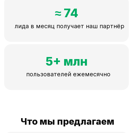
180+ категорий
товаров и услуг
Подберём вариант для
любого бизнеса
Клиенты, готовые
тратить деньги
Продав товар на Куфаре, человек
готов к новым покупкам