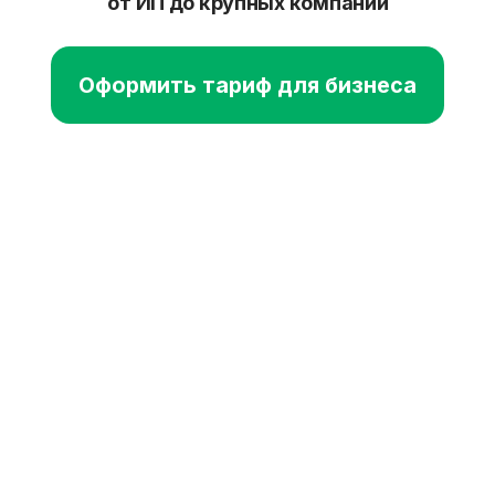
Куфар — площадка
объявлений № 1 в Беларуси
согласно исследованиям
МАСМИ
, 2024
5 000+