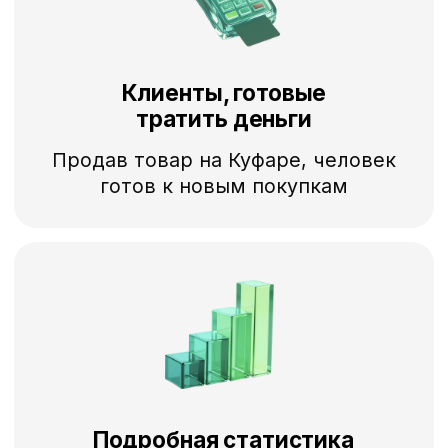
+375
Я даю согласие на
получение
интересных
рекламных
предложений от Куфара согласно
условиям
Отправить
Подключим за 1
рабочий день